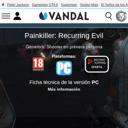
Peter Jackson
Gameplay GTA 6
Superman
Spider-Man
El Señor de los A
Painkiller: Recurring Evil
Género/s:
Shooter en primera persona
Plataformas:
OFERTA
Ficha técnica de la versión
PC
Más información