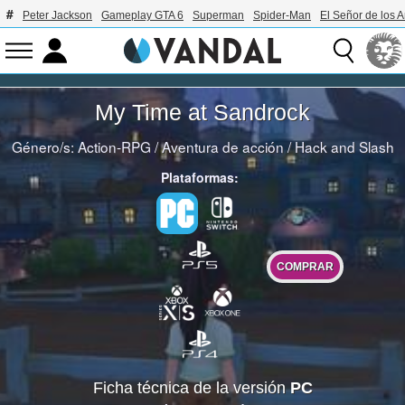
Peter Jackson
Gameplay GTA 6
Superman
Spider-Man
El Señor de los A
My Time at Sandrock
Género/s:
Action-RPG
/
Aventura de acción
/
Hack and Slash
Plataformas:
COMPRAR
Ficha técnica de la versión
PC