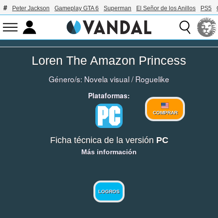
Peter Jackson
Gameplay GTA 6
Superman
El Señor de los Anillos
PS5
Loren The Amazon Princess
Género/s:
Novela visual
/
Roguelike
Plataformas:
COMPRAR
Ficha técnica de la versión
PC
Más información
LOGROS