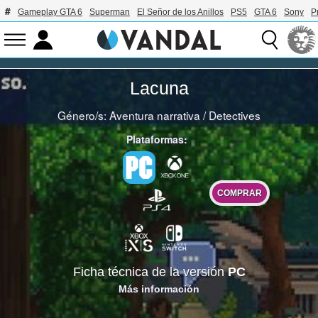
Gameplay GTA 6
Superman
El Señor de los Anillos
PS5
GTA 6
Sony
P
Lacuna
Género/s:
Aventura narrativa
/
Detectives
Plataformas:
COMPRAR
Ficha técnica de la versión
PC
Más información