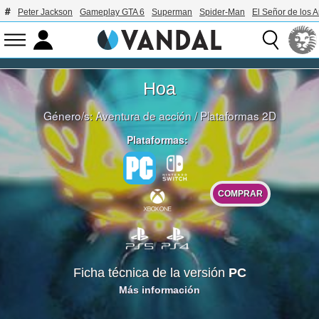
Peter Jackson
Gameplay GTA 6
Superman
Spider-Man
El Señor de los A
Hoa
Género/s:
Aventura de acción
/
Plataformas 2D
Plataformas:
COMPRAR
Ficha técnica de la versión
PC
Más información