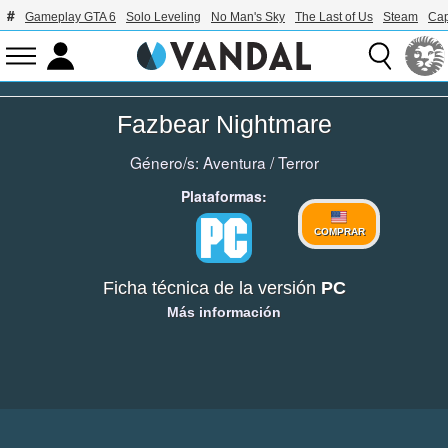
Gameplay GTA 6
Solo Leveling
No Man's Sky
The Last of Us
Steam
Ca
Fazbear Nightmare
Género/s:
Aventura
/
Terror
Plataformas:
COMPRAR
Ficha técnica de la versión
PC
Más información