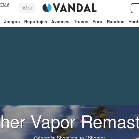
GTA 6
Más ↓
Juegos
Reportajes
Avances
Trucos
Foro
Random
Hard
ther Vapor Remast
Género/s:
Shoot'em up
/
Shooter