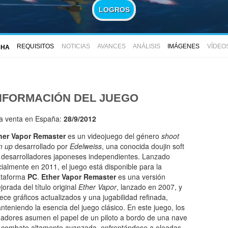
LOGROS
REQUISITOS
NOTICIAS
AVANCES
ANÁLISIS
IMÁGENES
VÍDEO
CHA
NFORMACIÓN DEL JUEGO
la venta en España:
28/9/2012
her Vapor Remaster
es un videojuego del género
shoot
m up
desarrollado por
Edelweiss
, una conocida doujin soft
 desarrolladores japoneses independientes. Lanzado
icialmente en 2011, el juego está disponible para la
ataforma
PC
.
Ether Vapor Remaster
es una versión
jorada del título original
Ether Vapor
, lanzado en 2007, y
rece gráficos actualizados y una jugabilidad refinada,
nteniendo la esencia del juego clásico. En este juego, los
gadores asumen el papel de un piloto a bordo de una nave
 combate altamente avanzada, enfrentándose a oleadas