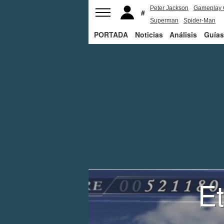
Peter Jackson
Gameplay 
Superman
Spider-Man
PORTADA
Noticias
Análisis
Guías
E