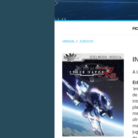
FI
VANDAL
JUEGOS
I
A 
Et
'e
de
in
pl
me
of
ma
ju
de