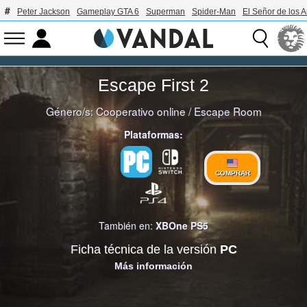
Peter Jackson
Gameplay GTA 6
Superman
Spider-Man
El Señor de los A
Escape First 2
Género/s:
Cooperativo online
/
Escape Room
Plataformas:
COMPRAR
También en:
XBOne
PS5
Ficha técnica de la versión
PC
Más información