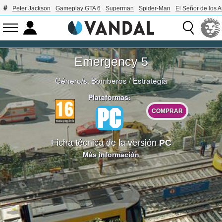
Peter Jackson
Gameplay GTA 6
Superman
Spider-Man
El Señor de los A
Emergency 5
Género/s:
Bomberos
/
Estrategia
Plataformas:
COMPRAR
Ficha técnica de la versión
PC
Más información