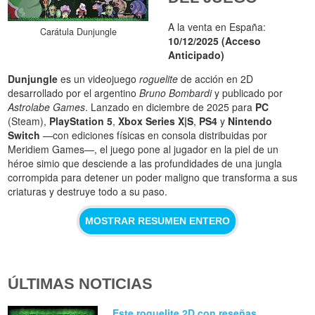
A la venta en España:
Carátula Dunjungle
10/12/2025 (Acceso
Anticipado)
Dunjungle
es un videojuego
roguelite
de acción en 2D
desarrollado por el argentino
Bruno Bombardi
y publicado por
Astrolabe Games
. Lanzado en diciembre de 2025 para
PC
(Steam),
PlayStation 5
,
Xbox Series X|S
,
PS4
y
Nintendo
Switch
—con ediciones físicas en consola distribuidas por
Meridiem Games—, el juego pone al jugador en la piel de un
héroe simio que desciende a las profundidades de una jungla
corrompida para detener un poder maligno que transforma a sus
criaturas y destruye todo a su paso.
MOSTRAR RESUMEN ENTERO
ÚLTIMAS NOTICIAS
Este roguelite 2D con reseñas