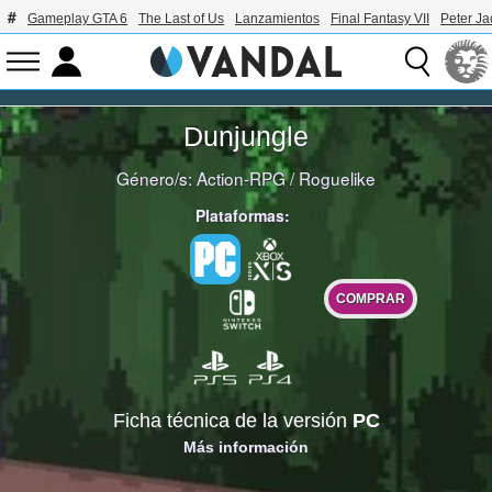
Gameplay GTA 6
The Last of Us
Lanzamientos
Final Fantasy VII
Peter J
Dunjungle
Género/s:
Action-RPG
/
Roguelike
Plataformas:
COMPRAR
Ficha técnica de la versión
PC
Más información