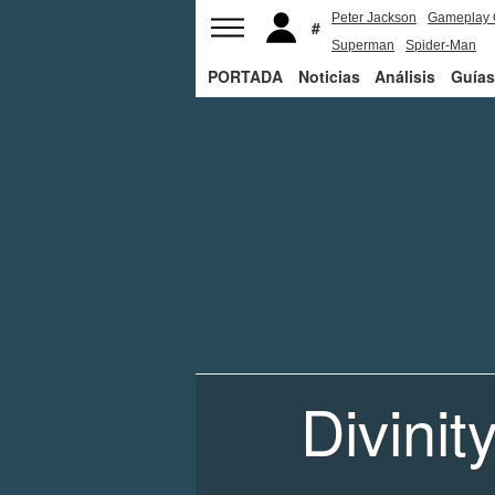
Peter Jackson
Gameplay 
Superman
Spider-Man
PORTADA
Noticias
Análisis
Guías
Divinit