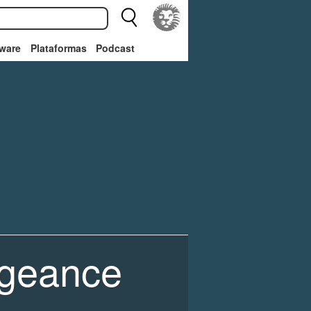
ware
Plataformas
Podcast
engeance