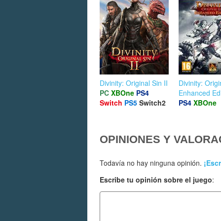
Divinity: Original Sin II
Divinity: Origi
PC
XBOne
PS4
Enhanced Edi
Switch
PS5
Switch2
PS4
XBOne
OPINIONES Y VALORA
Todavía no hay ninguna opinión.
¡Escr
Escribe tu opinión sobre el juego
: