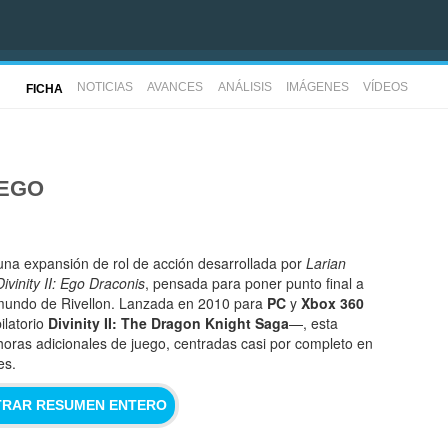
NOTICIAS
AVANCES
ANÁLISIS
IMÁGENES
VÍDEOS
FICHA
UEGO
na expansión de rol de acción desarrollada por
Larian
Divinity II: Ego Draconis
, pensada para poner punto final a
l mundo de Rivellon. Lanzada en 2010 para
PC
y
Xbox 360
ilatorio
Divinity II: The Dragon Knight Saga
—, esta
oras adicionales de juego, centradas casi por completo en
es.
RAR RESUMEN ENTERO