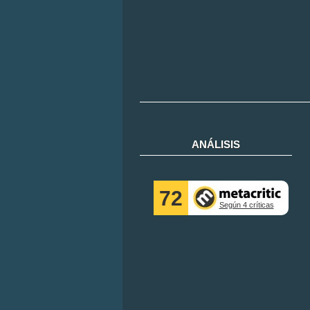
ANÁLISIS
72
Según 4 críticas