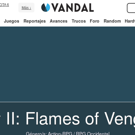
GTA 6
Más ↓
Juegos
Reportajes
Avances
Trucos
Foro
Random
Hard
y II: Flames of V
Género/s:
Action-RPG
/
RPG Occidental