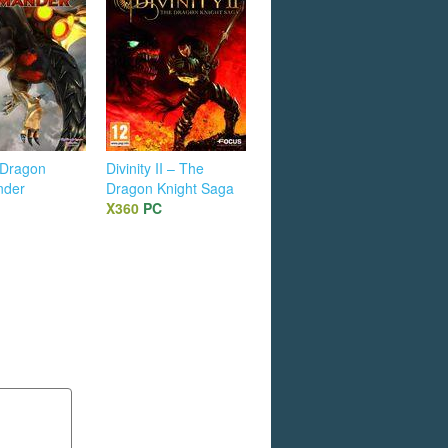
: Dragon
Divinity II – The
der
Dragon Knight Saga
X360
PC