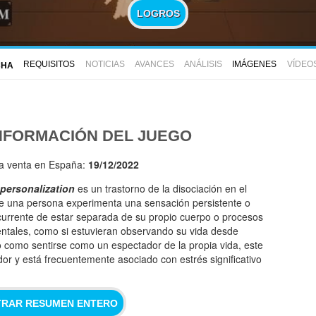
LOGROS
REQUISITOS
NOTICIAS
AVANCES
ANÁLISIS
IMÁGENES
VÍDEO
CHA
NFORMACIÓN DEL JUEGO
la venta en España:
19/12/2022
personalization
es un trastorno de la disociación en el
e una persona experimenta una sensación persistente o
currente de estar separada de su propio cuerpo o procesos
ntales, como si estuvieran observando su vida desde
 como sentirse como un espectador de la propia vida, este
or y está frecuentemente asociado con estrés significativo
RAR RESUMEN ENTERO