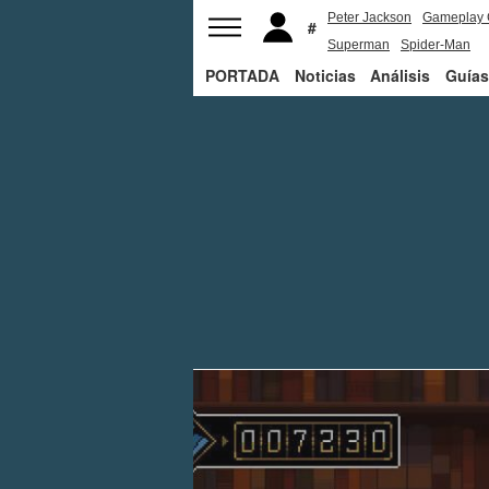
Peter Jackson
Gameplay 
Superman
Spider-Man
PORTADA
Noticias
Análisis
Guías