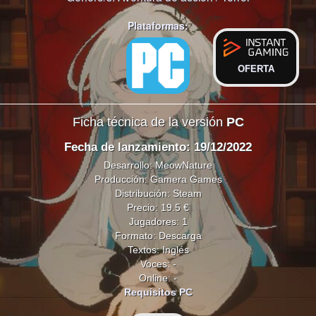
Plataformas:
OFERTA
Ficha técnica de la versión
PC
Fecha de lanzamiento: 19/12/2022
Desarrollo: MeowNature
Producción: Gamera Games
Distribución: Steam
Precio: 19.5 €
Jugadores: 1
Formato: Descarga
Textos: Inglés
Voces: -
Online: -
Requisitos PC