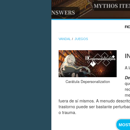
FI
VANDAL
JUEGOS
I
A 
De
Carátula Depersonalization
qu
re
me
fuera de sí mismos. A menudo descrito
trastorno puede ser bastante perturbad
o trauma.
MOST