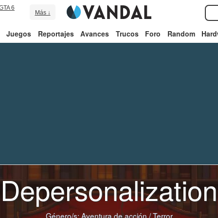
GTA 6
Más ↓
Juegos
Reportajes
Avances
Trucos
Foro
Random
Hard
Depersonalization
Género/s:
Aventura de acción
/
Terror