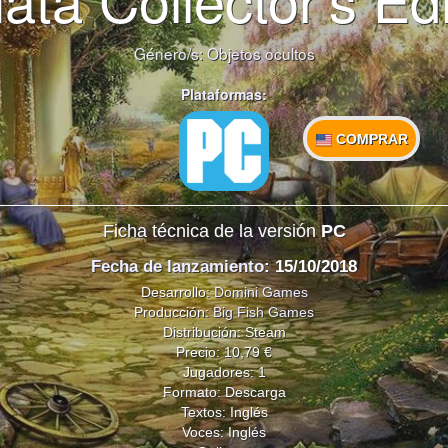
Género/s:
Objetos ocultos
Plataformas:
COMPRAR
Ficha técnica de la versión
PC
Fecha de lanzamiento
: 15/10/2018
Desarrollo:
Domini Games
Producción:
Big Fish Games
Distribución: Steam
Precio: 10,79 €
Jugadores: 1
Formato: Descarga
Textos: Inglés
Voces: Inglés