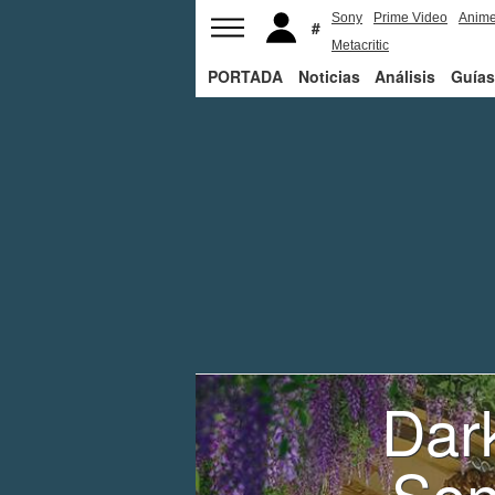
Sony
Prime Video
Anim
Metacritic
PORTADA
Noticias
Análisis
Guías
Dar
Son