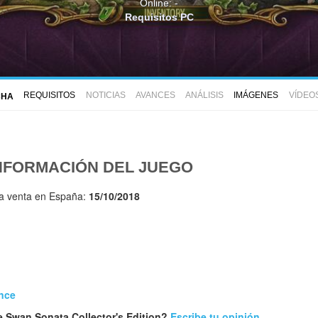
Online: -
Requisitos PC
REQUISITOS
NOTICIAS
AVANCES
ANÁLISIS
IMÁGENES
VÍDEO
CHA
NFORMACIÓN DEL JUEGO
la venta en España:
15/10/2018
nce
 Swan Sonata Collector's Edition?
Escribe tu opinión