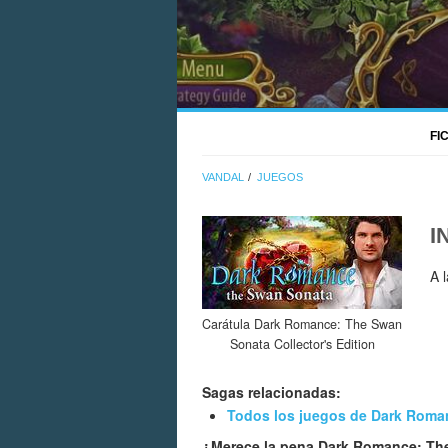
FI
VANDAL
JUEGOS
I
A 
Carátula Dark Romance: The Swan
Sonata Collector's Edition
Sagas relacionadas:
Todos los juegos de Dark Roma
¿Merece la pena Dark Romance: The