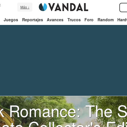
e
Más ↓
Juegos
Reportajes
Avances
Trucos
Foro
Random
Hard
k Romance: The 
ata Collector's Edi