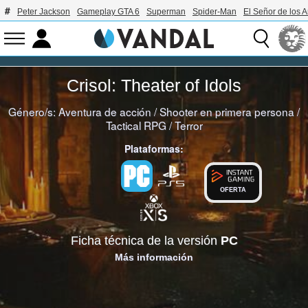
Peter Jackson
Gameplay GTA 6
Superman
Spider-Man
El Señor de los A
Crisol: Theater of Idols
Género/s:
Aventura de acción
/
Shooter en primera persona
/
Tactical RPG
/
Terror
Plataformas:
OFERTA
Ficha técnica de la versión
PC
Más información