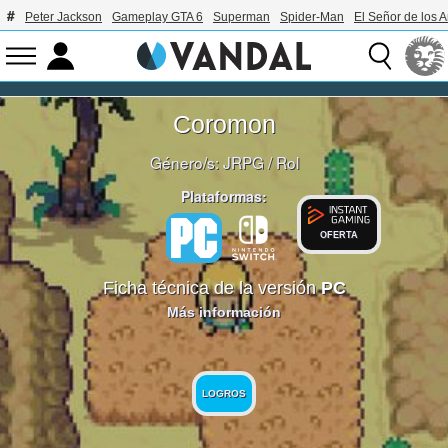
Peter Jackson
Gameplay GTA 6
Superman
Spider-Man
El Señor de los A
Coromon
Género/s:
JRPG
/
Rol
Plataformas:
OFERTA
Ficha técnica de la versión
PC
Más información
LOGROS