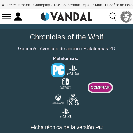
Peter Jackson
Gameplay GTA 6
Superman
Spider-Man
El Señor de los A
Chronicles of the Wolf
Género/s:
Aventura de acción
/
Plataformas 2D
Plataformas:
COMPRAR
Ficha técnica de la versión
PC