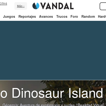
GTA 6
Más ↓
Juegos
Reportajes
Avances
Trucos
Foro
Random
Hard
o Dinosaur Island
Género/s:
Aventura de exploración y puzles
/
Realidad Virtual