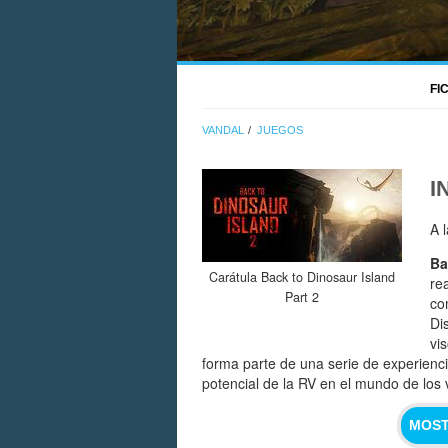
FI
VANDAL
JUEGOS
I
A 
Ba
Carátula Back to Dinosaur Island
re
Part 2
co
Di
vi
forma parte de una serie de experienci
potencial de la RV en el mundo de los 
MOST