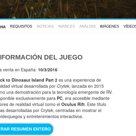
REQUISITOS
NOTICIAS
AVANCES
ANÁLISIS
IMÁGENES
VÍDEO
CHA
NFORMACIÓN DEL JUEGO
la venta en España:
10/3/2016
ck to Dinosaur Island Part 2
es una experiencia de
alidad virtual desarrollada por
Crytek
, lanzada en 2015
mo una demostración para la tecnología emergente de RV.
sponible exclusivamente para
PC
, era accesible mediante
sores de realidad virtual como el
Oculus Rift
. Este título
as desarrolladas por Crytek, centradas en mostrar el
videojuegos y entretenimientos interactivos.
RAR RESUMEN ENTERO