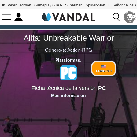
Peter Jackson
Gameplay GTA 6
Superman
Spider-Man
El Señor de los A
Alita: Unbreakable Warrior
Género/s:
Action-RPG
Plataformas:
COMPRAR
Ficha técnica de la versión
PC
Más información