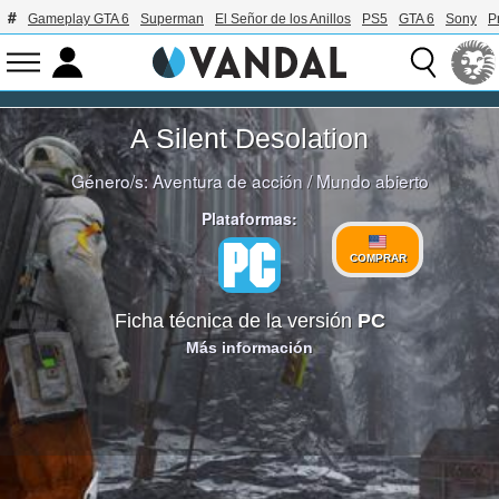
Gameplay GTA 6
Superman
El Señor de los Anillos
PS5
GTA 6
Sony
P
A Silent Desolation
Género/s:
Aventura de acción
/
Mundo abierto
Plataformas:
COMPRAR
Ficha técnica de la versión
PC
Más información