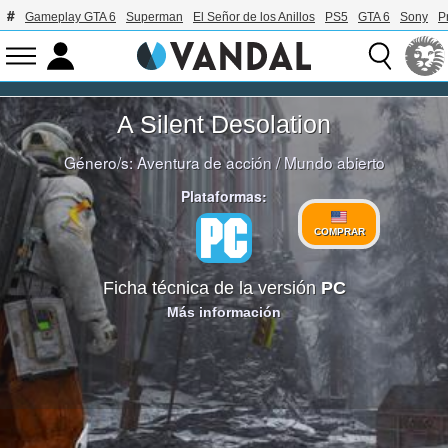
Gameplay GTA 6
Superman
El Señor de los Anillos
PS5
GTA 6
Sony
P
A Silent Desolation
Género/s:
Aventura de acción
/
Mundo abierto
Plataformas:
COMPRAR
Ficha técnica de la versión
PC
Más información