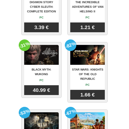
DIGIMON STORY
THE INCREDIBLE
CYBER SLEUTH:
ADVENTURES OF VAN
COMPLETE EDITION
HELSING II
PC
PC
3.39 €
1.21 €
-31%
-82%
BLACK MYTH:
STAR WARS: KNIGHTS
WUKONG
OF THE OLD
REPUBLIC
PC
PC
40.99 €
1.66 €
-53%
-67%