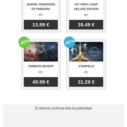
AVATAR: FRONTIERS
007 FIRST LIGHT
OF PANDORA
DELUXE EDITION
PC
PC
13.99 €
39.49 €
-28%
-55%
CRIMSON DESERT
STARFIELD
PC
PC
49.99 €
31.29 €