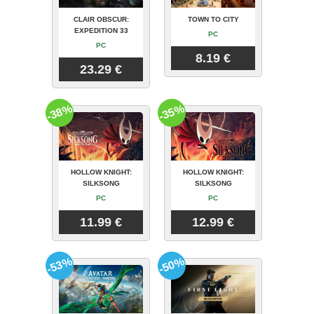
CLAIR OBSCUR:
TOWN TO CITY
EXPEDITION 33
PC
PC
8.19 €
23.29 €
-38%
-35%
HOLLOW KNIGHT:
HOLLOW KNIGHT:
SILKSONG
SILKSONG
PC
PC
11.99 €
12.99 €
-53%
-50%