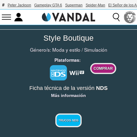
Peter Jackson
Gameplay GTA 6
Superman
Spider-Man
El Señor de los A
Style Boutique
Género/s:
Moda y estilo
/
Simulación
Plataformas:
COMPRAR
Ficha técnica de la versión
NDS
Más información
TRUCOS NDS