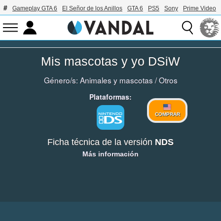
Gameplay GTA 6
El Señor de los Anillos
GTA 6
PS5
Sony
Prime Video
Mis mascotas y yo DSiW
Género/s:
Animales y mascotas
/
Otros
Plataformas:
COMPRAR
Ficha técnica de la versión
NDS
Más información