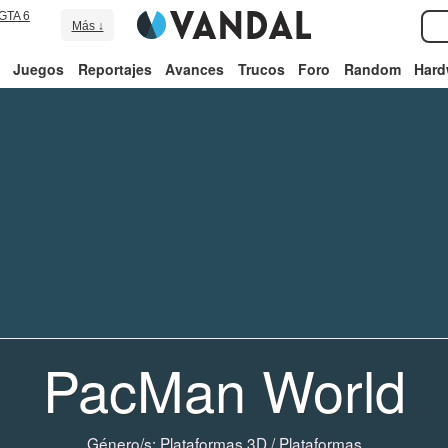
GTA 6
Más ↓
Juegos
Reportajes
Avances
Trucos
Foro
Random
Hard
PacMan World
Género/s:
Plataformas 3D
/
Plataformas