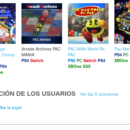
ga
Arcade Archives PAC-
PAC-MAN World Re-
Pac-Ma
e: Chomp
MANIA
PAC
PS4
PC
PS4
Switch
PS5
PC
Switch
PS4
XBOne
PS4
XBOne
XSX
ne
CIÓN DE LOS USUARIOS
Ver las 0 opiniones
ibe la tuya!