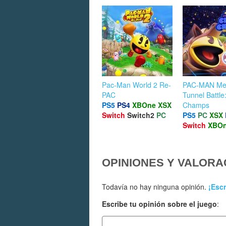
Pac-Man World 2 Re-
PAC-MAN Me
PAC
Tunnel Battl
PS5
PS4
XBOne
XSX
Champs
Switch
Switch2
PC
PS5
PC
XSX
Switch
XBO
OPINIONES Y VALORA
Todavía no hay ninguna opinión.
¡Escr
Escribe tu opinión sobre el juego
: