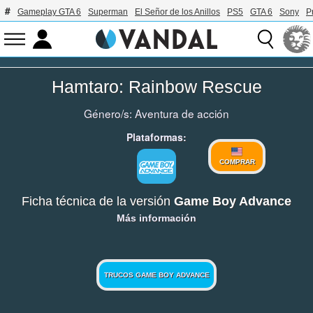
Gameplay GTA 6
Superman
El Señor de los Anillos
PS5
GTA 6
Sony
P
Hamtaro: Rainbow Rescue
Género/s:
Aventura de acción
Plataformas:
COMPRAR
Ficha técnica de la versión
Game Boy Advance
Más información
TRUCOS GAME BOY ADVANCE