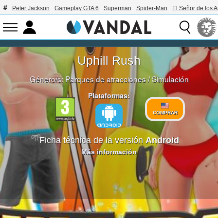
Peter Jackson
Gameplay GTA 6
Superman
Spider-Man
El Señor de los A
Uphill Rush
Género/s:
Parques de atracciones
/
Simulación
Plataformas:
COMPRAR
Ficha técnica de la versión
Android
Más información