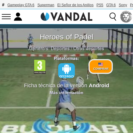
Gameplay GTA 6
Superman
El Señor de los Anillos
PS5
GTA 6
Sony
P
Heroes of Padel
Género/s:
Deportes
/
Otros deportes
Plataformas:
COMPRAR
Ficha técnica de la versión
Android
Más información