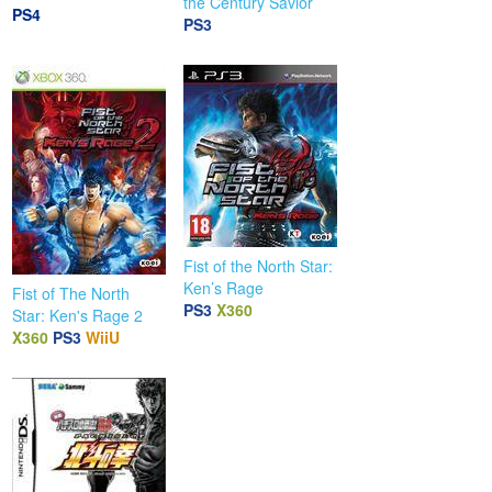
the Century Savior
PS4
PS3
Fist of the North Star:
Ken’s Rage
Fist of The North
PS3
X360
Star: Ken's Rage 2
X360
PS3
WiiU