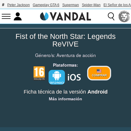
Peter Jackson
Gameplay GTA 6
Superman
Spider-Man
El Señor de los A
Fist of the North Star: Legends
ReVIVE
Género/s:
Aventura de acción
Plataformas:
COMPRAR
Ficha técnica de la versión
Android
Más información