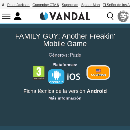
Peter Jackson
Gameplay GTA 6
Superman
Spider-Man
El Señor de los A
FAMILY GUY: Another Freakin'
Mobile Game
Género/s:
Puzle
Plataformas:
COMPRAR
Ficha técnica de la versión
Android
Más información