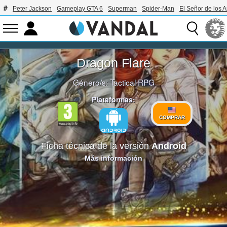
Peter Jackson
Gameplay GTA 6
Superman
Spider-Man
El Señor de los A
Dragon Flare
Género/s:
Tactical RPG
Plataformas:
COMPRAR
Ficha técnica de la versión
Android
Más información