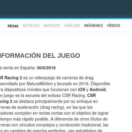
NOTICIAS
AVANCES
ANÁLISIS
IMÁGENES
VÍDEOS
FICHA
NFORMACIÓN DEL JUEGO
la venta en España:
30/6/2016
R Racing 2
es un videojuego de carreras de drag
sarrollado por
NaturalMotion
y lanzado en 2016. Disponible
ra dispositivos móviles que funcionan con
iOS
y
Android
,
te juego es la secuela del exitoso CSR Racing.
CSR
cing 2
se destaca principalmente por su enfoque en
rreras de aceleración (drag racing), en las que los
gadores compiten en rectas cortas con el objetivo de lograr
 tiempo más rápido posible. A diferencia de otros títulos de
rreras con circuitos complejos y conducción tradicional, las
n en cambios de marcha perfectos, uso estratégico de