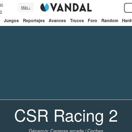
an
Más ↓
5
Juegos
Reportajes
Avances
Trucos
Foro
Random
Hard
CSR Racing 2
Género/s:
Carreras arcade
/
Coches