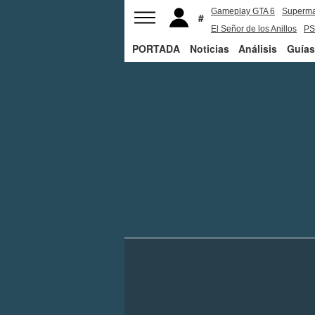
Gameplay GTA 6
Superm
El Señor de los Anillos
PS
PORTADA
Noticias
Análisis
Guías