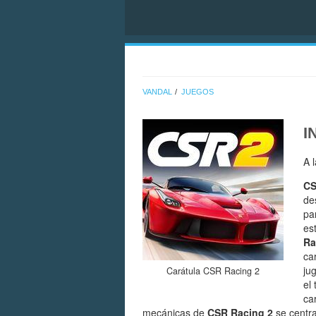
VANDAL
JUEGOS
I
A 
CS
de
pa
es
Ra
ca
ju
Carátula CSR Racing 2
el
ca
mecánicas de
CSR Racing 2
se centra