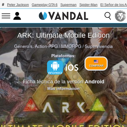
Peter Jackson
Gameplay GTA 6
Superman
Spider-Man
El Señor de los A
ARK: Ultimate Mobile Edition
Género/s:
Action-RPG
/
MMORPG
/
Supervivencia
Plataformas:
COMPRAR
Ficha técnica de la versión
Android
Más información