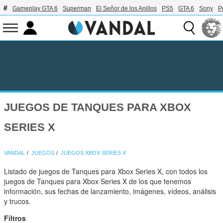
Gameplay GTA 6
Superman
El Señor de los Anillos
PS5
GTA 6
Sony
P
JUEGOS DE TANQUES PARA XBOX
SERIES X
VANDAL
JUEGOS
JUEGOS XBOX SERIES X
Listado de juegos de Tanques para Xbox Series X, con todos los
juegos de Tanques para Xbox Series X de los que tenemos
información, sus fechas de lanzamiento, imágenes, vídeos, análisis
y trucos.
Filtros