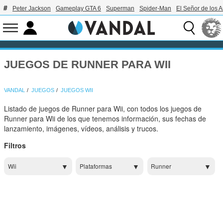
Peter Jackson
Gameplay GTA 6
Superman
Spider-Man
El Señor de los A
JUEGOS DE RUNNER PARA WII
VANDAL
JUEGOS
JUEGOS WII
Listado de juegos de Runner para Wii, con todos los juegos de
Runner para Wii de los que tenemos información, sus fechas de
lanzamiento, imágenes, vídeos, análisis y trucos.
Filtros
Wii
Plataformas
Runner