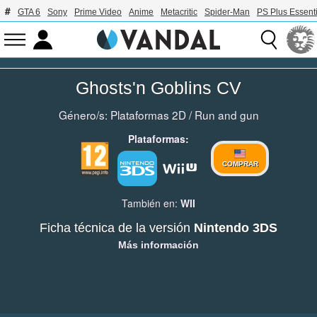
GTA 6
Sony
Prime Video
Anime
Metacritic
Spider-Man
PS Plus Essenti
Ghosts'n Goblins CV
Género/s:
Plataformas 2D
/
Run and gun
Plataformas:
COMPRAR
También en:
WII
Ficha técnica de la versión
Nintendo 3DS
Más información