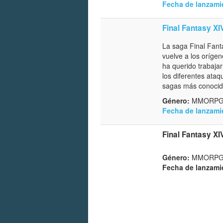
Fecha de lanzami
Final Fantasy XI
La saga Final Fant
vuelve a los oríge
ha querido trabaja
los diferentes ata
sagas más conocid
Género:
MMORP
Fecha de lanzami
Final Fantasy XI
Género:
MMORPG / 
Fecha de lanzami