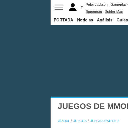
Peter Jackson
Gameplay 
Superman
Spider-Man
PORTADA
Noticias
Análisis
Guías
JUEGOS DE MMO
VANDAL
JUEGOS
JUEGOS SWITCH 2