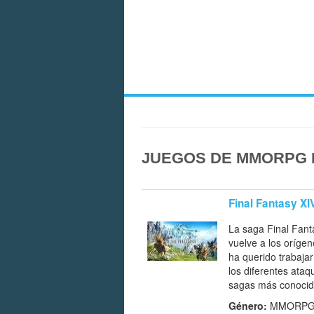
JUEGOS DE MMORPG P
Final Fantasy XI
La saga Final Fant
vuelve a los oríge
ha querido trabaja
los diferentes ata
sagas más conocid
Género:
MMORP