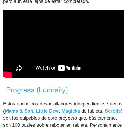
pero aún está lejos de estar completado.
Progress (Ludosity)
Estos conocidos desarrolladores independientes suecos
(
Mama & Son
,
Little Dew
,
Magicka
de tableta,
Scrolls
)
son los culpables de este proyecto que, básicamente,
son 100 puzles sobre rebotar en tableta. Personalmente