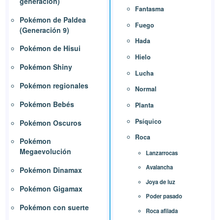
generación)
Fantasma
Pokémon de Paldea
Fuego
(Generación 9)
Hada
Pokémon de Hisui
Hielo
Pokémon Shiny
Lucha
Pokémon regionales
Normal
Pokémon Bebés
Planta
Psíquico
Pokémon Oscuros
Roca
Pokémon
Megaevolución
Lanzarrocas
Avalancha
Pokémon Dinamax
Joya de luz
Pokémon Gigamax
Poder pasado
Pokémon con suerte
Roca afilada