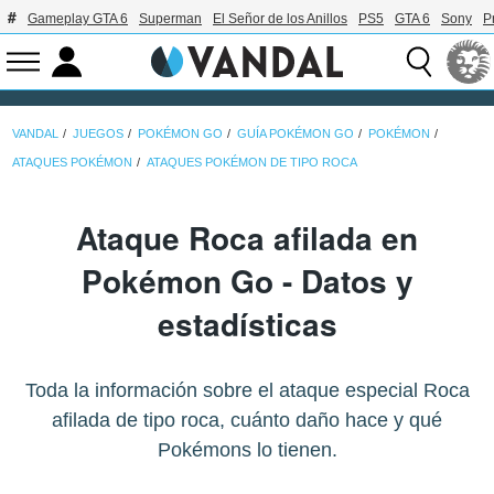
Gameplay GTA 6
Superman
El Señor de los Anillos
PS5
GTA 6
Sony
P
VANDAL
JUEGOS
POKÉMON GO
GUÍA POKÉMON GO
POKÉMON
ATAQUES POKÉMON
ATAQUES POKÉMON DE TIPO ROCA
Ataque Roca afilada en
Pokémon Go - Datos y
estadísticas
Toda la información sobre el ataque especial Roca
afilada de tipo roca, cuánto daño hace y qué
Pokémons lo tienen.