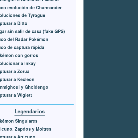
uco evolución de Charmander
oluciones de Tyrogue
pturar a Ditto
gar sin salir de casa (fake GPS)
uco del Radar Pokémon
uco de captura rápida
kémon con gorros
olucionar a Inkay
pturar a Zorua
pturar a Kecleon
mmighoul y Gholdengo
pturar a Wiglett
Legendarios
kémon Singulares
ticuno, Zapdos y Moltres
pturar a Articuno