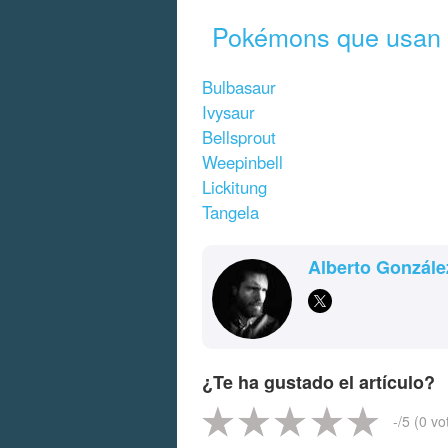
Pokémons que usan 
Bulbasaur
Ivysaur
Bellsprout
Weepinbell
Lickitung
Tangela
Alberto Gonzále
¿Te ha gustado el artículo?
-
/5 (
0
vo