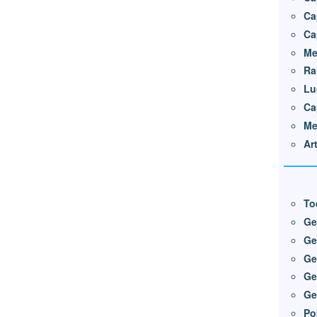
Ca
Ca
Me
Ra
Lu
Ca
Me
Ar
To
Ge
Ge
Ge
Ge
Ge
Po