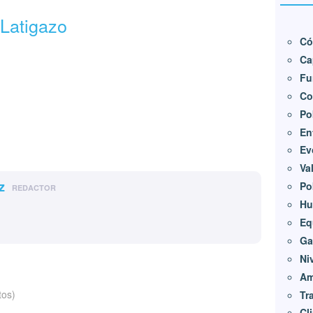
Latigazo
Có
Ca
Fu
Co
Po
En
Ev
Va
z
Po
REDACTOR
Hu
Eq
Ga
Ni
Am
tos)
Tr
Cl