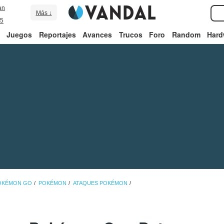
an
Más ↓
5
Juegos
Reportajes
Avances
Trucos
Foro
Random
Hard
POKÉMON GO
POKÉMON
ATAQUES POKÉMON