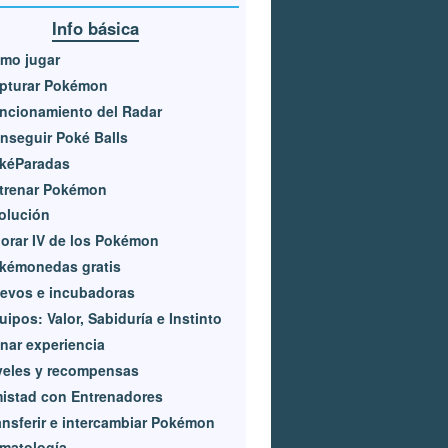
Info básica
mo jugar
pturar Pokémon
ncionamiento del Radar
nseguir Poké Balls
kéParadas
trenar Pokémon
olución
lorar IV de los Pokémon
kémonedas gratis
evos e incubadoras
uipos: Valor, Sabiduría e Instinto
nar experiencia
veles y recompensas
istad con Entrenadores
ansferir e intercambiar Pokémon
imatología