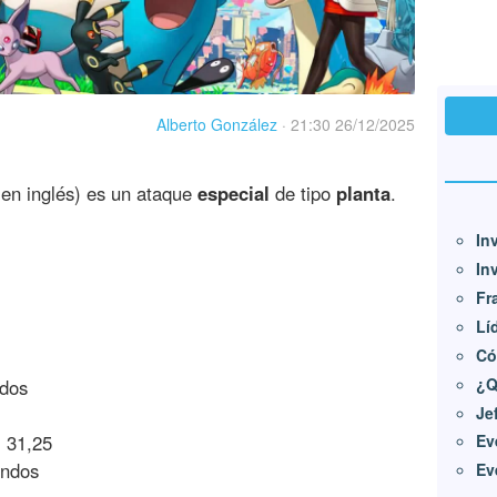
Alberto González
·
21:30 26/12/2025
en inglés) es un ataque
especial
de tipo
planta
.
In
In
Fr
Lí
Có
¿Q
dos
Je
:
31,25
Ev
undos
Ev