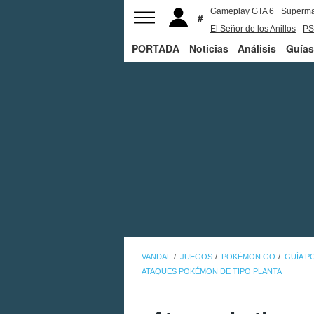
Gameplay GTA 6
Superm
El Señor de los Anillos
PS
PORTADA
Noticias
Análisis
Guías
VANDAL
JUEGOS
POKÉMON GO
GUÍA 
ATAQUES POKÉMON DE TIPO PLANTA