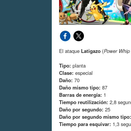
El ataque
Latigazo
(
Power Whip
Tipo:
planta
Clase:
especial
Daño:
70
Daño mismo tipo:
87
Barras de energía:
1
Tiempo reutilización:
2,8 segun
Daño por segundo:
25
Daño por segundo mismo tipo
Tiempo para esquivar:
1,3 seg