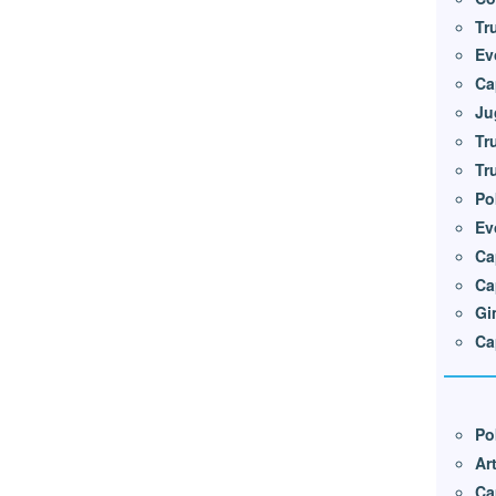
Tr
Ev
Ca
Ju
Tr
Tr
Po
Ev
Ca
Ca
Gi
Ca
Po
Ar
Ca