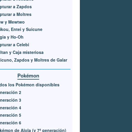
pturar a Zapdos
pturar a Moltres
w y Mewtwo
ikou, Entei y Suicune
gia y Ho-Oh
pturar a Celebi
ltan y Caja misteriosa
ticuno, Zapdos y Moltres de Galar
Pokémon
dos los Pokémon disponibles
neración 2
neración 3
neración 4
neración 5
neración 6
kémon de Alola (y 7ª generación)