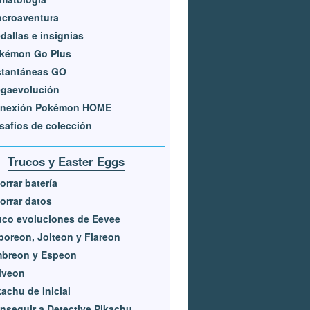
ncroaventura
dallas e insignias
kémon Go Plus
stantáneas GO
gaevolución
nexión Pokémon HOME
safíos de colección
Trucos y Easter Eggs
orrar batería
orrar datos
uco evoluciones de Eevee
poreon, Jolteon y Flareon
breon y Espeon
lveon
kachu de Inicial
nseguir a Detective Pikachu