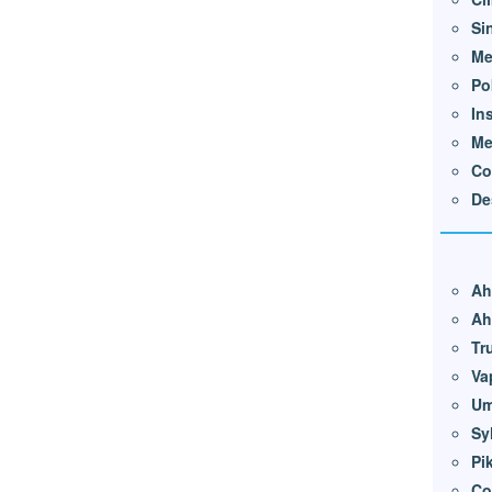
Si
Me
Po
In
Me
Co
De
Ah
Ah
Tr
Va
Um
Sy
Pi
Co