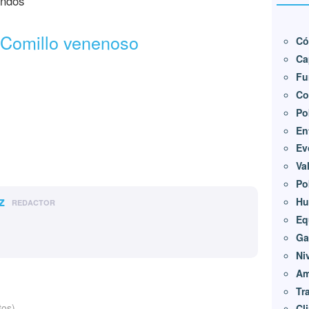
undos
Comillo venenoso
Có
Ca
Fu
Co
Po
En
Ev
Va
Po
z
Hu
REDACTOR
Eq
Ga
Ni
Am
Tr
tos)
Cl