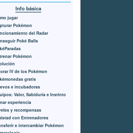
Info básica
mo jugar
pturar Pokémon
ncionamiento del Radar
nseguir Poké Balls
kéParadas
trenar Pokémon
olución
lorar IV de los Pokémon
kémonedas gratis
evos e incubadoras
uipos: Valor, Sabiduría e Instinto
nar experiencia
veles y recompensas
istad con Entrenadores
ansferir e intercambiar Pokémon
imatología