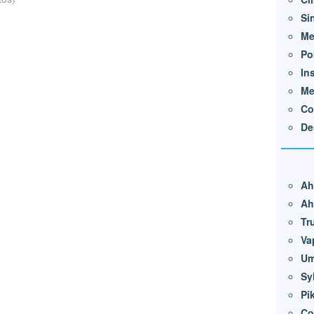
Si
Me
Po
In
Me
Co
De
Ah
Ah
Tr
Va
Um
Sy
Pi
Co