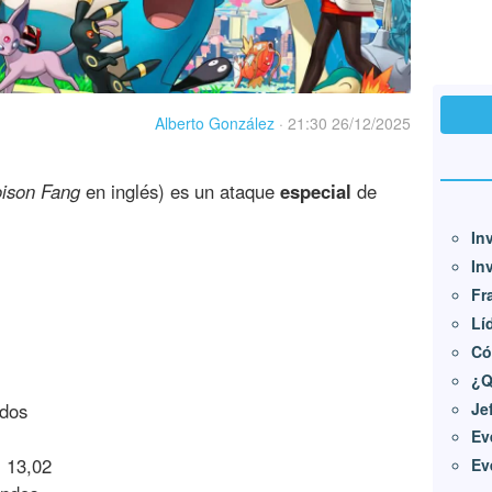
Alberto González
·
21:30 26/12/2025
ison Fang
en inglés) es un ataque
especial
de
In
In
Fr
Lí
Có
¿Q
Je
dos
Ev
:
13,02
Ev