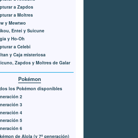
pturar a Zapdos
pturar a Moltres
w y Mewtwo
ikou, Entei y Suicune
gia y Ho-Oh
pturar a Celebi
ltan y Caja misteriosa
ticuno, Zapdos y Moltres de Galar
Pokémon
dos los Pokémon disponibles
neración 2
neración 3
neración 4
neración 5
neración 6
kémon de Alola (y 7ª generación)