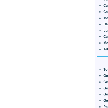
Ca
Ca
Me
Ra
Lu
Ca
Me
Ar
To
Ge
Ge
Ge
Ge
Ge
Po