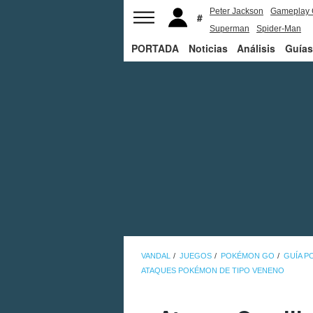
Peter Jackson
Gameplay 
Superman
Spider-Man
PORTADA
Noticias
Análisis
Guías
VANDAL
JUEGOS
POKÉMON GO
GUÍA 
ATAQUES POKÉMON DE TIPO VENENO