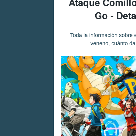
Ataque Comill
Go - Deta
Toda la información sobre 
veneno, cuánto da