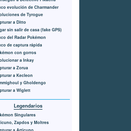
uco evolución de Charmander
oluciones de Tyrogue
pturar a Ditto
gar sin salir de casa (fake GPS)
uco del Radar Pokémon
uco de captura rápida
kémon con gorros
olucionar a Inkay
pturar a Zorua
pturar a Kecleon
mmighoul y Gholdengo
pturar a Wiglett
Legendarios
kémon Singulares
ticuno, Zapdos y Moltres
pturar a Articuno