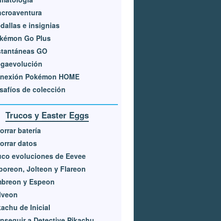
ncroaventura
dallas e insignias
kémon Go Plus
stantáneas GO
gaevolución
nexión Pokémon HOME
safíos de colección
Trucos y Easter Eggs
orrar batería
orrar datos
uco evoluciones de Eevee
poreon, Jolteon y Flareon
breon y Espeon
lveon
kachu de Inicial
nseguir a Detective Pikachu