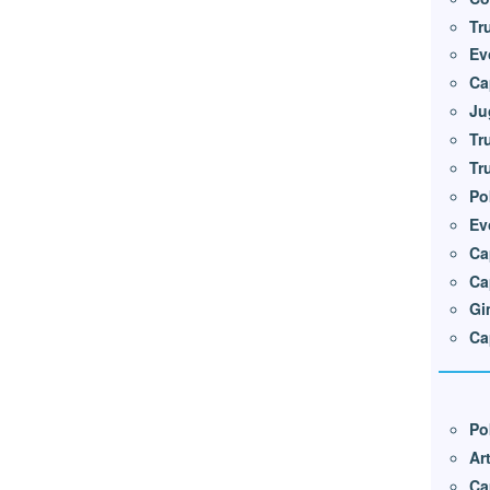
Tr
Ev
Ca
Ju
Tr
Tr
Po
Ev
Ca
Ca
Gi
Ca
Po
Ar
Ca