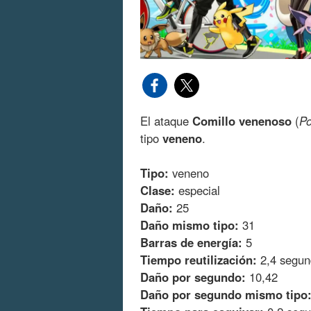
El ataque
Comillo venenoso
(
Po
tipo
veneno
.
Tipo:
veneno
Clase:
especial
Daño:
25
Daño mismo tipo:
31
Barras de energía:
5
Tiempo reutilización:
2,4 segun
Daño por segundo:
10,42
Daño por segundo mismo tipo