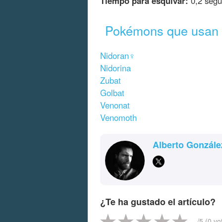
Tiempo para esquivar:
0,2 seg
Pokémons que usan 
Nidoran♀
Nidorina
Zubat
Golbat
Venonat
Venomoth
Alberto Gonzále
¿Te ha gustado el artículo?
-
/5 (
0
vo