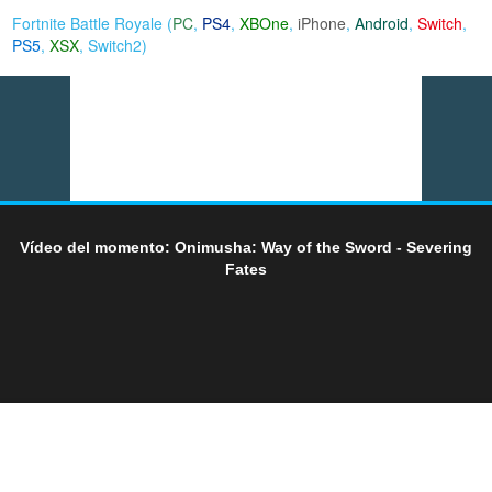
Fortnite Battle Royale (
PC
,
PS4
,
XBOne
,
iPhone
,
Android
,
Switch
,
PS5
,
XSX
,
Switch2
)
Vídeo del momento: Onimusha: Way of the Sword - Severing
Fates