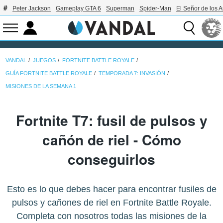
Peter Jackson
Gameplay GTA 6
Superman
Spider-Man
El Señor de los A
VANDAL
JUEGOS
FORTNITE BATTLE ROYALE
GUÍA FORTNITE BATTLE ROYALE
TEMPORADA 7: INVASIÓN
MISIONES DE LA SEMANA 1
Fortnite T7: fusil de pulsos y
cañón de riel - Cómo
conseguirlos
Esto es lo que debes hacer para encontrar fusiles de
pulsos y cañones de riel en Fortnite Battle Royale.
Completa con nosotros todas las misiones de la