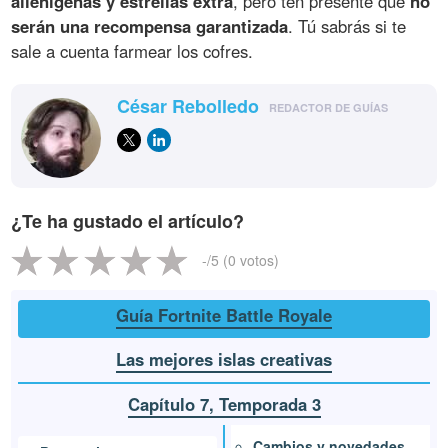
alienígenas y estrellas extra
, pero ten presente que
no
serán una recompensa garantizada
. Tú sabrás si te
sale a cuenta farmear los cofres.
César Rebolledo
REDACTOR DE GUÍAS
¿Te ha gustado el artículo?
-
/5 (
0
votos)
Guía Fortnite Battle Royale
Las mejores islas creativas
Capítulo 7, Temporada 3
Cambios y novedades