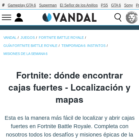
Gameplay GTA 6
Superman
El Señor de los Anillos
PS5
GTA 6
Sony
P
VANDAL
JUEGOS
FORTNITE BATTLE ROYALE
GUÍA FORTNITE BATTLE ROYALE
TEMPORADA 6: INSTINTOS
MISIONES DE LA SEMANA 6
Fortnite: dónde encontrar
cajas fuertes - Localización y
mapas
Esta es la manera más fácil de localizar y abrir cajas
fuertes en Fortnite Battle Royale. Completa con
nosotros todos los desafíos y misiones épicas de la