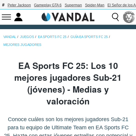
Peter Jackson
Gameplay GTA 6
Superman
Spider-Man
El Señor de los A
VANDAL
JUEGOS
EA SPORTS FC 25
GUÍA EA SPORTS FC 25
MEJORES JUGADORES
EA Sports FC 25: Los 10
mejores jugadores Sub-21
(jóvenes) - Medias y
valoración
Conoce cuáles son los mejores jugadores Sub-21
para tu equipo de Ultimate Team en EA Sports FC
25. Hazte con estas jóvenes estrellas con potencial y