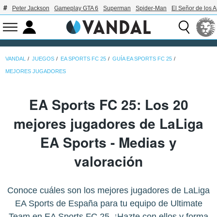
Peter Jackson
Gameplay GTA 6
Superman
Spider-Man
El Señor de los A
VANDAL
JUEGOS
EA SPORTS FC 25
GUÍA EA SPORTS FC 25
MEJORES JUGADORES
EA Sports FC 25: Los 20
mejores jugadores de LaLiga
EA Sports - Medias y
valoración
Conoce cuáles son los mejores jugadores de LaLiga
EA Sports de España para tu equipo de Ultimate
Team en EA Sports FC 25. ¡Hazte con ellos y forma