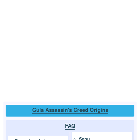
Guía Assassin's Creed Origins
FAQ
Senu