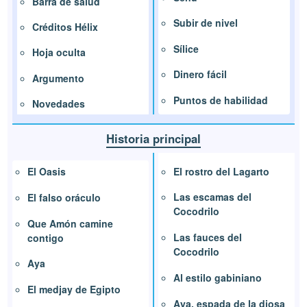
Barra de salud
Subir de nivel
Créditos Hélix
Sílice
Hoja oculta
Dinero fácil
Argumento
Puntos de habilidad
Novedades
Historia principal
El rostro del Lagarto
El Oasis
Las escamas del
El falso oráculo
Cocodrilo
Que Amón camine
Las fauces del
contigo
Cocodrilo
Aya
Al estilo gabiniano
El medjay de Egipto
Aya, espada de la diosa