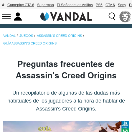
Gameplay GTA 6
Superman
El Señor de los Anillos
PS5
GTA 6
Sony
P
VANDAL
JUEGOS
ASSASSIN'S CREED ORIGINS
GUÍA ASSASSIN'S CREED ORIGINS
Preguntas frecuentes de
Assassin's Creed Origins
Un recopilatorio de algunas de las dudas más
habituales de los jugadores a la hora de hablar de
Assassin's Creed Origins.