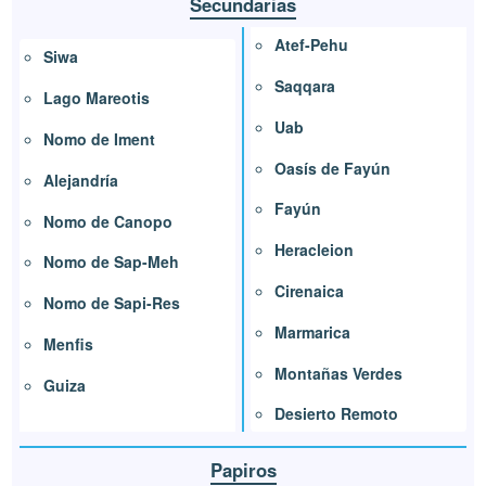
Secundarias
Atef-Pehu
Siwa
Saqqara
Lago Mareotis
Uab
Nomo de Iment
Oasís de Fayún
Alejandría
Fayún
Nomo de Canopo
Heracleion
Nomo de Sap-Meh
Cirenaica
Nomo de Sapi-Res
Marmarica
Menfis
Montañas Verdes
Guiza
Desierto Remoto
Papiros