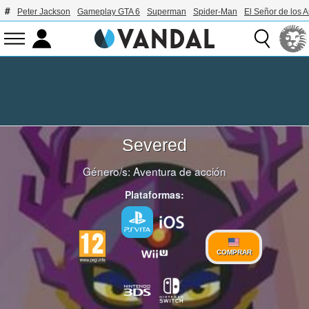
Peter Jackson
Gameplay GTA 6
Superman
Spider-Man
El Señor de los A
Severed
Género/s:
Aventura de acción
Plataformas:
COMPRAR