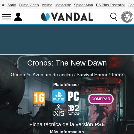
Sony
Prime Video
Anime
Metacritic
Spider-Man
PS Plus Essential
Geo
Cronos: The New Dawn
Género/s:
Aventura de acción
/
Survival Horror
/
Terror
Plataformas:
COMPRAR
Ficha técnica de la versión
PS5
Más información