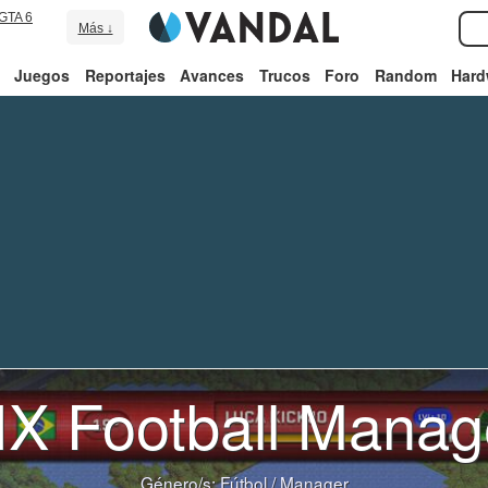
GTA 6
Más ↓
Juegos
Reportajes
Avances
Trucos
Foro
Random
Hard
IX Football Manag
Género/s:
Fútbol
/
Manager