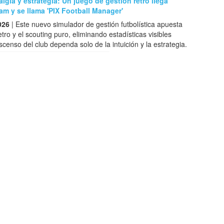
algia y estrategia: Un juego de gestión retro llega
am y se llama 'PIX Football Manager'
026
| Este nuevo simulador de gestión futbolística apuesta
retro y el scouting puro, eliminando estadísticas visibles
scenso del club dependa solo de la intuición y la estrategia.