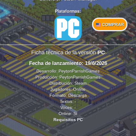
Plataformas:
COMPRAR
Ficha técnica de la versión
PC
Fecha de lanzamiento: 19/6/2026
Desarrollo: PeytonParrishGames
Producción: PeytonParrishGames
Distribución: Steam
Jugadores: Online
Formato: Descarga
Textos: -
Voces: -
Online: Sí
Requisitos PC