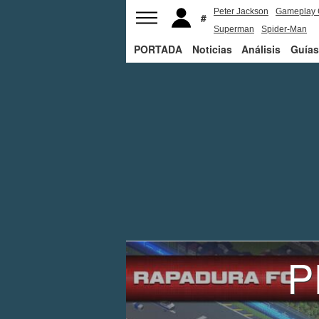
Peter Jackson
Gameplay 
Superman
Spider-Man
PORTADA
Noticias
Análisis
Guías
P