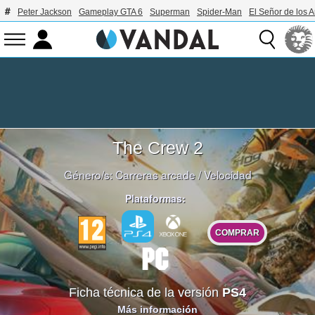
Peter Jackson
Gameplay GTA 6
Superman
Spider-Man
El Señor de los A
The Crew 2
Género/s:
Carreras arcade
/
Velocidad
Plataformas:
COMPRAR
Ficha técnica de la versión
PS4
Más información